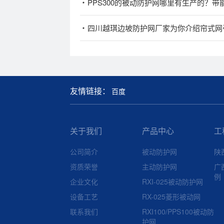
PPS300的被动防护网哪里有生产的？带
四川越琪边坡防护网厂家为你介绍帘式网
友情链接：
百度
关于我们
产品中心
工
公司简介
被动防护网
陕
资质荣誉
主动防护网
广
例
企业文化
RXI-025被动防护网
设备工艺
RX-025菱形被动网
联系我们
RXI100/PPS100被动防
护网