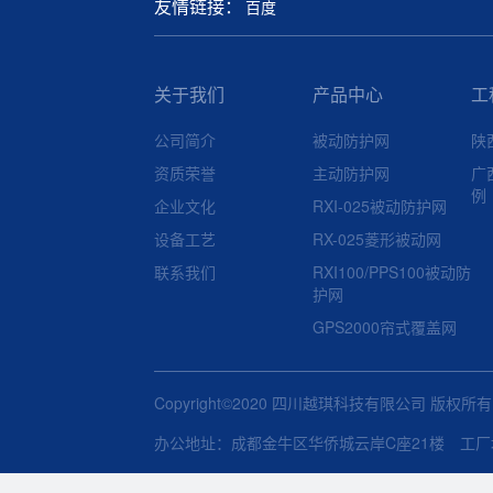
友情链接：
百度
关于我们
产品中心
工
公司简介
被动防护网
陕
资质荣誉
主动防护网
广
例
企业文化
RXI-025被动防护网
设备工艺
RX-025菱形被动网
联系我们
RXI100/PPS100被动防
护网
GPS2000帘式覆盖网
Copyright©2020 四川越琪科技有限公司 版权所
办公地址：成都金牛区华侨城云岸C座21楼 工厂地址：