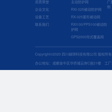
资质荣誉
主动防护网
广
例
企业文化
RXI-025被动防护网
设备工艺
RX-025菱形被动网
联系我们
RXI100/PPS100被动防
护网
GPS2000帘式覆盖网
Copyright©2020 四川越琪科技有限公司 版权所
办公地址：成都金牛区华侨城云岸C座21楼 工厂地址：