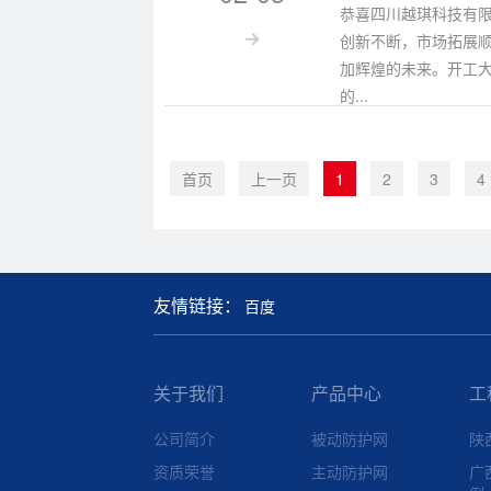
恭喜四川越琪科技有
创新不断，市场拓展
加辉煌的未来。开工
的...
首页
上一页
1
2
3
4
友情链接：
百度
关于我们
产品中心
工
公司简介
被动防护网
陕
资质荣誉
主动防护网
广