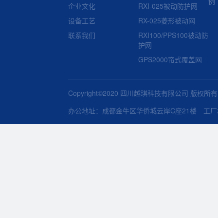
例
企业文化
RXI-025被动防护网
设备工艺
RX-025菱形被动网
联系我们
RXI100/PPS100被动防
护网
GPS2000帘式覆盖网
Copyright©2020 四川越琪科技有限公司 版权所
办公地址：成都金牛区华侨城云岸C座21楼 工厂地址：