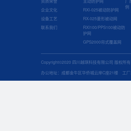
资质荣誉
主动防护网
广
例
企业文化
RXI-025被动防护网
设备工艺
RX-025菱形被动网
联系我们
RXI100/PPS100被动防
护网
GPS2000帘式覆盖网
Copyright©2020 四川越琪科技有限公司 版权所
办公地址：成都金牛区华侨城云岸C座21楼 工厂地址：