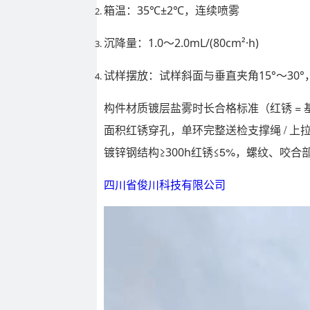
箱温：
35℃±2℃
，连续喷雾
沉降量：
1.0～2.0mL/(80cm²·h)
试样摆放：试样斜面与垂直夹角
15°～30°
构件材质镀层盐雾时长合格标准（红锈 = 
，单环完整送检支撑绳 / 上拉
面积红锈穿孔
镀锌钢结构≥
红锈≤5%，螺纹、咬合
300h
四川省俊川科技有限公司