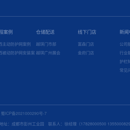
程案例
仓储配送
线下门店
新闻
西主动防护网案例
越琪门市部
富森门店
公司
西被动防护网安装案
越琪广州展会
金府门店
行业
护栏
常见
有
蜀ICP备2021000290号-7
成都市彭州工业园 联系人：徐经理（17828000500 1355000829