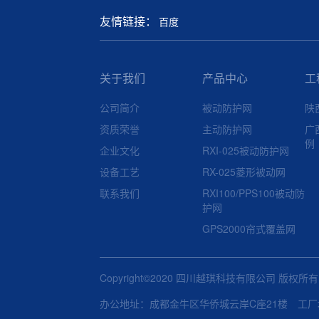
友情链接：
百度
关于我们
产品中心
工
公司简介
被动防护网
陕
资质荣誉
主动防护网
广
例
企业文化
RXI-025被动防护网
设备工艺
RX-025菱形被动网
联系我们
RXI100/PPS100被动防
护网
GPS2000帘式覆盖网
Copyright©2020 四川越琪科技有限公司 版权所
办公地址：成都金牛区华侨城云岸C座21楼 工厂地址：