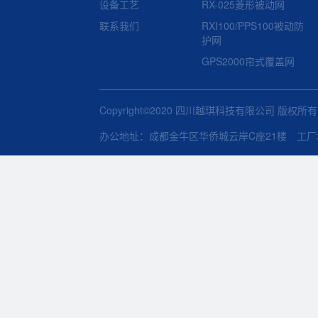
设备工艺
RX-025菱形被动网
联系我们
RXI100/PPS100被动防
护网
GPS2000帘式覆盖网
Copyright©2020 四川越琪科技有限公司 版权所
办公地址：成都金牛区华侨城云岸C座21楼 工厂地址：