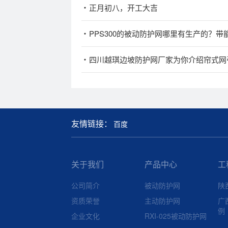
正月初八，开工大吉
PPS300的被动防护网哪里有生产的？带
四川越琪边坡防护网厂家为你介绍帘式网
友情链接：
百度
关于我们
产品中心
工
公司简介
被动防护网
陕
资质荣誉
主动防护网
广
例
企业文化
RXI-025被动防护网