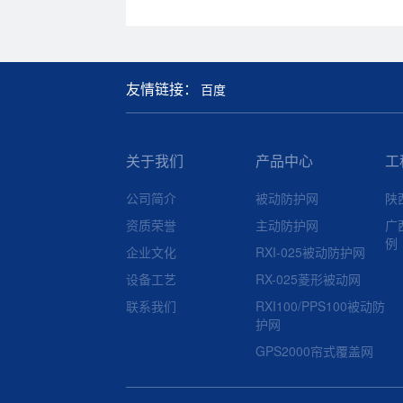
友情链接：
百度
关于我们
产品中心
工
公司简介
被动防护网
陕
资质荣誉
主动防护网
广
例
企业文化
RXI-025被动防护网
设备工艺
RX-025菱形被动网
联系我们
RXI100/PPS100被动防
护网
GPS2000帘式覆盖网