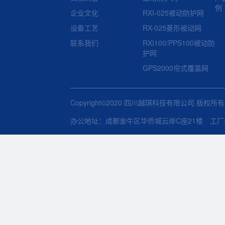
例
企业文化
RXI-025被动防护网
设备工艺
RX-025菱形被动网
联系我们
RXI100/PPS100被动防
护网
GPS2000帘式覆盖网
Copyright©2020 四川越琪科技有限公司 版权所
办公地址：成都金牛区华侨城云岸C座21楼 工厂地址：