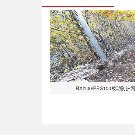
RXI100/PPS100被动防护