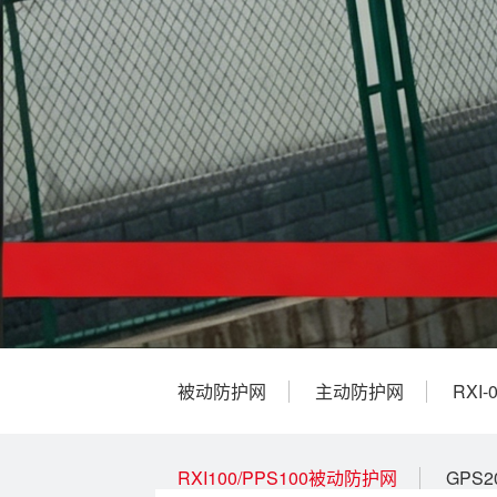
被动防护网
主动防护网
RXI
RXI100/PPS100被动防护网
GPS