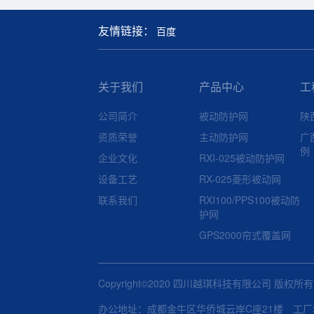
友情链接：
百度
关于我们
产品中心
工
公司简介
被动防护网
陕
资质荣誉
主动防护网
广
例
企业文化
RXI-025被动防护网
设备工艺
RX-025菱形被动网
联系我们
RXI100/PPS100被动防
护网
GPS2000帘式覆盖网
Copyright©2020 四川越琪科技有限公司 版权所
办公地址：成都金牛区华侨城云岸C座21楼 工厂地址：