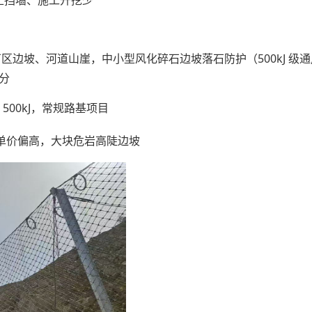
土挡墙、施工开挖少
厂区边坡、河道山崖，
中小型风化碎石边坡落石防护（500kJ 级
区分
500kJ，常规路基项目
、单价偏高，大块危岩高陡边坡