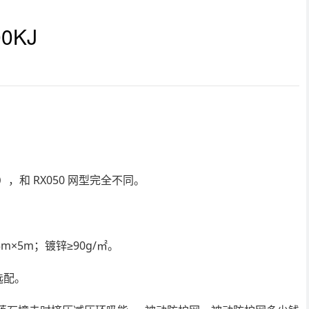
0KJ
。
），和 RX050 网型完全不同
5m×5m；镀锌≥90g/㎡。
选配。