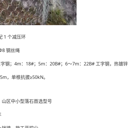
 1 个减压环
Φ8 钢丝绳
 工字钢；4m：18#；5m：20B#；6～7m：22B# 工字钢，热镀
.5m，单根抗拔≥50kN。
，山区中小型落石首选型号
年