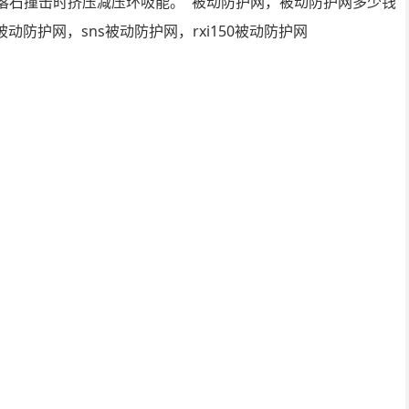
只），落石撞击时挤压减压环吸能。 被动防护网，被动防护网多少钱
防护网，sns被动防护网，rxi150被动防护网