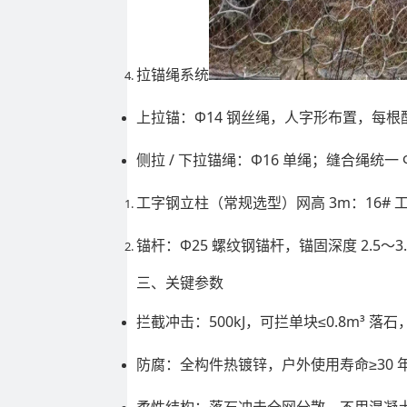
拉锚绳系统
上拉锚：Φ14 钢丝绳，人字形布置，每根配
侧拉 / 下拉锚绳：Φ16 单绳；缝合绳统一 
工字钢立柱（常规选型）
网高 3m：16#
锚杆
：Φ25 螺纹钢锚杆，锚固深度 2.5～3
三、关键参数
拦截冲击：500kJ，可拦单块≤0.8m³ 落石
防腐：全构件热镀锌，户外使用寿命≥30 