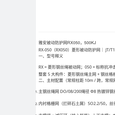
雅安被动防护网RX050，500KJ
RX-050（RX050）菱形被动防护网｜ JT/T13
一、型号释义
RX = 菱形钢丝绳被动网；050 = 标称抗冲击 
整套 5 大构件：菱形钢丝绳主网 + 钢丝格栅
二、主材配置（常规柱距 10m / 跨，常规
主钢丝绳网 DO/08/200
绳径 Φ8 热镀锌钢丝
内衬格栅网（拦碎石土屑）
SO2.2/50