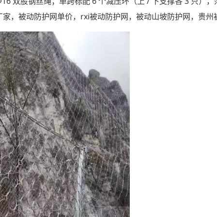
16 双股钢丝绳；
单跨标配 6 个减压环
（上 / 下支撑各 3 
，被动防护网单价，rxi被动防护网，被动山坡防护网，贵州被动