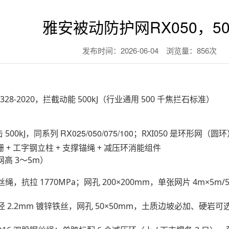
雅安被动防护网RX050，50
发布时间：2026-06-04 浏览量：856次
28-2020，
拦截动能 500kJ
（行业通用 500 千焦拦石标准）
，同系列 RX025/050/075/100；
500kJ
RXI050 是环形网（圆环
 + 工字钢立柱 + 支撑锚绳 + 减压环消能组件
网高 3～5m）
绳，抗拉 1770MPa；网孔 200×200mm，单张网片 4m×5m/
，丝径 2.2mm 镀锌铁丝，网孔 50×50mm，土质边坡必加、硬岩可