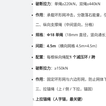
破断拉力
：单绳≥220kN，双绳≥440kN
作用
：承载环形网冲击，分散落石能量，
二、纵向支撑绳（中间竖向，分格）
规格
：
Φ18 单绳
（18mm 直径，竖向通长
间距
：
4.5m
（横向网格 4.5m×4.5m）
配置
：每根纵向绳配
1 个减压环 / 跨
破断拉力
：≥150kN
作用
：固定环形网与六边形网，防止网体
三、拉锚绳（上 / 侧 / 下拉，锚固）
上拉锚绳（人字锚，最关键）