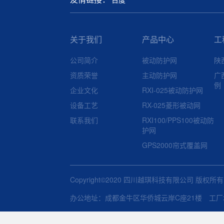
关于我们
产品中心
工
公司简介
被动防护网
陕
资质荣誉
主动防护网
广
例
企业文化
RXI-025被动防护网
设备工艺
RX-025菱形被动网
联系我们
RXI100/PPS100被动防
护网
GPS2000帘式覆盖网
Copyright©2020 四川越琪科技有限公司 版权所
办公地址：成都金牛区华侨城云岸C座21楼 工厂地址：