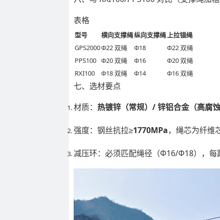
表格
型号
横向支撑绳
纵向支撑绳
上拉锚绳
GPS2000
Φ22 双绳
Φ18
Φ22 双绳
PPS100
Φ20 双绳
Φ16
Φ20 双绳
RXI100
Φ18 双绳
Φ14
Φ16 双绳
七、选材要点
材质：
热镀锌（常规）/ 锌铝合金（高腐
强度：钢丝抗拉≥
1770MPa
，绳芯为纤维
减压环：必须匹配绳径（Φ16/Φ18），