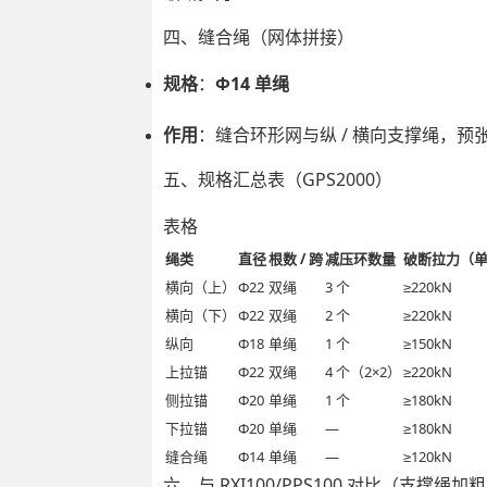
四、缝合绳（网体拼接）
规格
：
Φ14 单绳
作用
：缝合环形网与纵 / 横向支撑绳，预
五、规格汇总表（GPS2000）
表格
绳类
直径
根数 / 跨
减压环数量
破断拉力（
横向（上）
Φ22
双绳
3 个
≥220kN
横向（下）
Φ22
双绳
2 个
≥220kN
纵向
Φ18
单绳
1 个
≥150kN
上拉锚
Φ22
双绳
4 个（2×2）
≥220kN
侧拉锚
Φ20
单绳
1 个
≥180kN
下拉锚
Φ20
单绳
—
≥180kN
缝合绳
Φ14
单绳
—
≥120kN
六、与 RXI100/PPS100 对比（支撑绳加