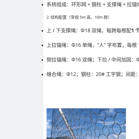
系统组成：环形网 + 钢柱 + 支撑绳 + 拉锚绳
2. 结构配置（常规 5m 高、10m 跨）
上 / 下支撑绳：Φ18 双绳，每跨每根配
1
上拉锚绳：Φ16 单绳，“人” 字布置，每根 
侧拉锚绳：Φ16 双绳；下拉 / 中间加固：Φ
缝合绳：Φ12；钢柱：20# 工字钢；间距：