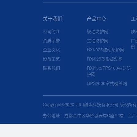
关于我们
产品中心
工
公司简介
被动防护网
陕
资质荣誉
主动防护网
广
例
企业文化
RXI-025被动防护网
设备工艺
RX-025菱形被动网
联系我们
RXI100/PPS100被动防
护网
GPS2000帘式覆盖网
Copyright©2020 四川越琪科技有限公司 版权所
办公地址：成都金牛区华侨城云岸C座21楼 工厂地址：